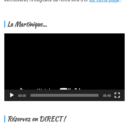
Retrouverez l’intégralité de notre livre d’or
sur cette page
…
La Martinique…
Lecteur
vidéo
00:00
05:40
Réservez en DIRECT !