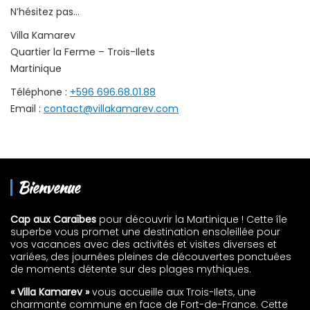
N’hésitez pas…
Villa Kamarev
Quartier la Ferme – Trois-Ilets
Martinique
Téléphone :
+596 696.68.01.88
Email :
contact@villakamarev.com
Bienvenue
Cap aux Caraïbes
pour découvrir la Martinique ! Cette île
superbe vous promet une destination ensoleillée pour
vos vacances avec des activités et visites diverses et
variées, des journées pleines de découvertes ponctuées
de moments détente sur des plages mythiques.
« Villa Kamarev »
vous accueille aux Trois-Ilets, une
charmante commune en face de Fort-de-France. Cette