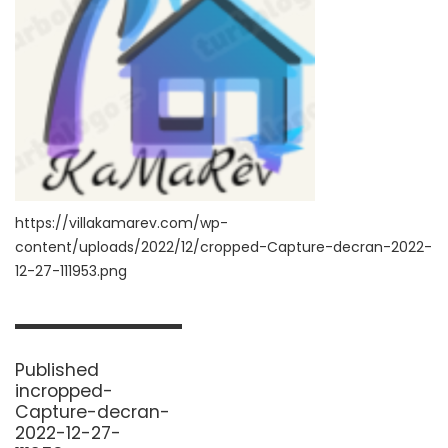
https://villakamarev.com/wp-
content/uploads/2022/12/cropped-Capture-decran-2022-
12-27-111953.png
Navigation
de
Published
l’article
in
cropped-
Capture-decran-
2022-12-27-