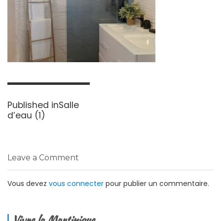
Navigation
de
Published in
Salle
l’article
d’eau (1)
Leave a Comment
Vous devez
vous connecter
pour publier un commentaire.
Vivre la Martinique…