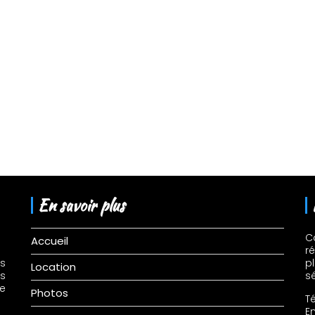
En savoir plus
C
Accueil
r
és
p
Location
es
sé
e
Photos
T
Em