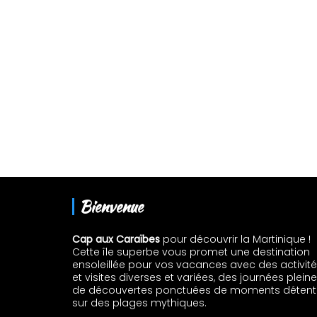
Bienvenue
Cap aux Caraïbes
pour découvrir la Martinique !
Cette île superbe vous promet une destination
ensoleillée pour vos vacances avec des activit
et visites diverses et variées, des journées plein
de découvertes ponctuées de moments détent
sur des plages mythiques.