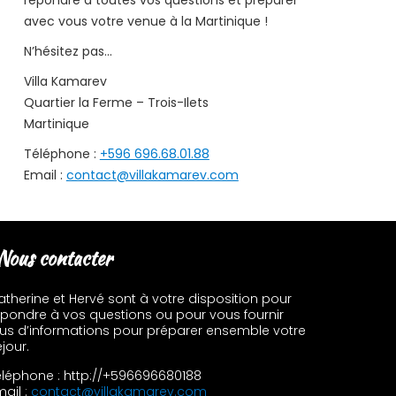
répondre à toutes vos questions et préparer
avec vous votre venue à la Martinique !
N’hésitez pas…
Villa Kamarev
Quartier la Ferme – Trois-Ilets
Martinique
Téléphone :
+596 696.68.01.88
Email :
contact@villakamarev.com
Nous contacter
atherine et Hervé sont à votre disposition pour
épondre à vos questions ou pour vous fournir
lus d’informations pour préparer ensemble votre
jour.
éléphone : http://+596696680188
ail :
contact@villakamarev.com