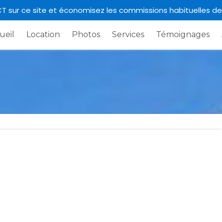
CT sur ce site et économisez les commissions habituelles de
ueil
Location
Photos
Services
Témoignages